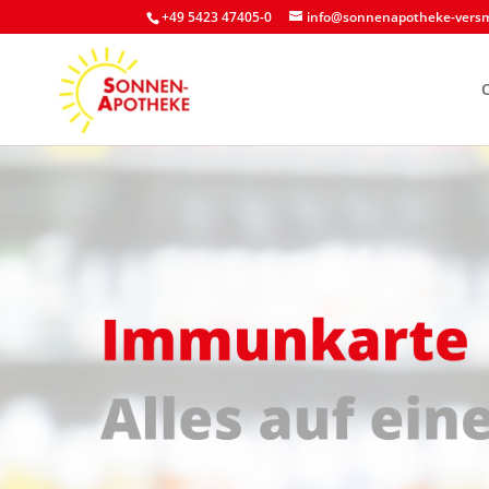
+49 5423 47405-0
info@sonnenapotheke-versm